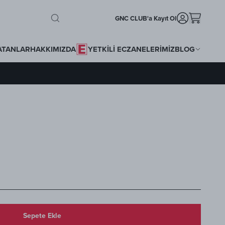
GNC CLUB'a Kayıt Ol
ATANLAR
HAKKIMIZDA
YETKİLİ ECZANELERİMİZ
BLOG
Sepete Ekle