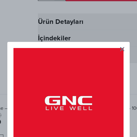
Ürün Detayları
İçindekiler
Kullanım Önerisi
BİRLİKTE ALINANLAR
e – 225 g (45 servis)
Herbal Plus Rhodiola Extract - 1
0
Kapsül
0
₺ 2.755,00