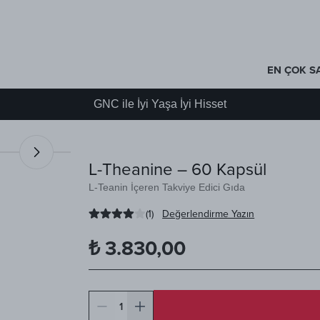
EN ÇOK S
GNC ile İyi Yaşa İyi Hisset
L-Theanine – 60 Kapsül
L-Teanin İçeren Takviye Edici Gıda
(
1
)
Değerlendirme Yazın
₺ 3.830,00
1