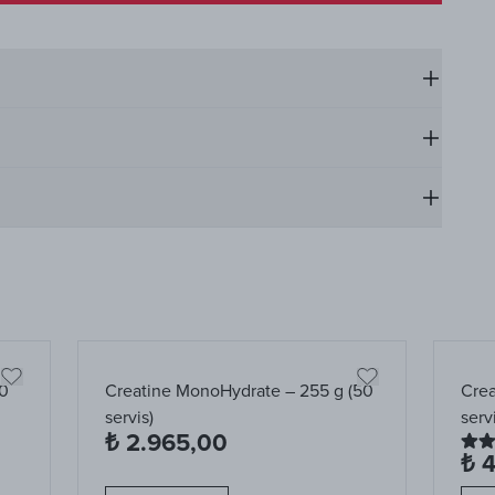
00
Creatine MonoHydrate – 255 g (50
Crea
servis)
servi
₺ 2.965,00
₺ 