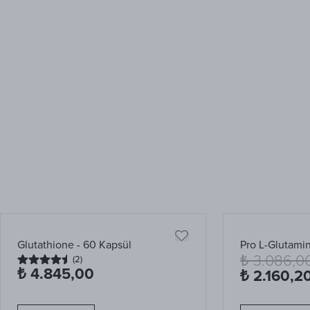
Glutathione - 60 Kapsül
Pro L-Glutamin
₺ 3.086,0
(
2
)
₺ 4.845,00
₺ 2.160,2