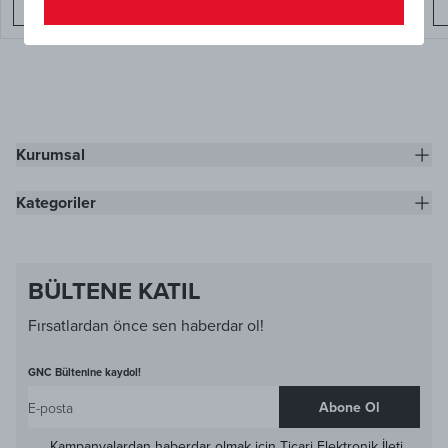
Sepete Ekle
Sepete Ekle
Kurumsal
Kategoriler
BÜLTENE KATIL
Fırsatlardan önce sen haberdar ol!
GNC Bültenine kaydol!
Abone Ol
Kampanyalardan haberdar olmak için
Ticari Elektronik İleti