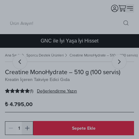
GNC ile İyi Yaşa İyi Hisset
Ana Sayfa
Sporcu Destek Ürünleri
Creatine MonoHydrate – 510 g (100 servis)
Creatine MonoHydrate – 510 g (100 servis)
Kreatin İçeren Takviye Edici Gıda
(
1
)
Değerlendirme Yazın
₺ 4.795,00
1
Sepete Ekle