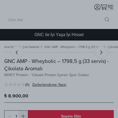
GNC ile İyi Yaşa İyi Hisset
Ana Sayfa
Çok Satanlar
GNC AMP - Wheybolic – 1798,5 g (33 servis) - Çikolat
GNC AMP - Wheybolic – 1798,5 g (33 servis) -
Çikolata Aromalı
WHEY Protein - Yüksek Protein İçeren Spor Gıdası
(
0
)
Değerlendirme Yazın
₺ 8.900,00
1
Sepete Ekle